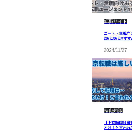
転職サイト
ニート・無職向
20代30代おす
2024/11/27
転職知識
【上京転職は厳
とけ！と言われ