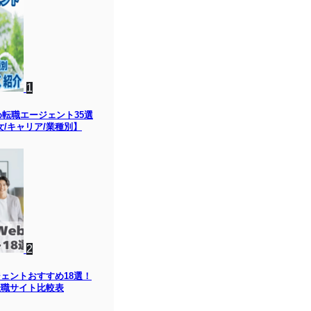
1
め転職エージェント35選
女/キャリア/業種別】
2
ジェントおすすめ18選！
転職サイト比較表