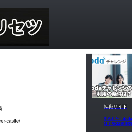
転職サイト
局
断られた！dod
er-castle/
は？身体/発達/