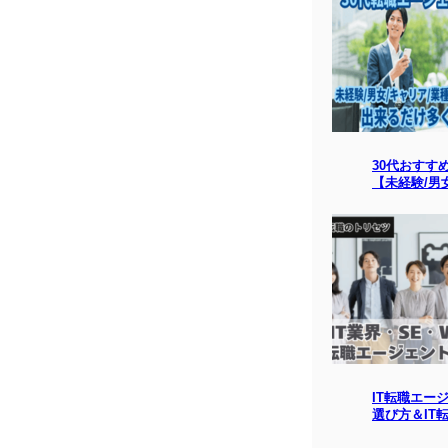
30代おすす
【未経験/男
IT転職エー
選び方＆IT