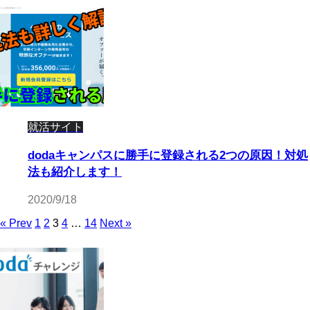
就活サイト
dodaキャンパスに勝手に登録される2つの原因！対処
法も紹介します！
2020/9/18
« Prev
1
2
3
4
…
14
Next »