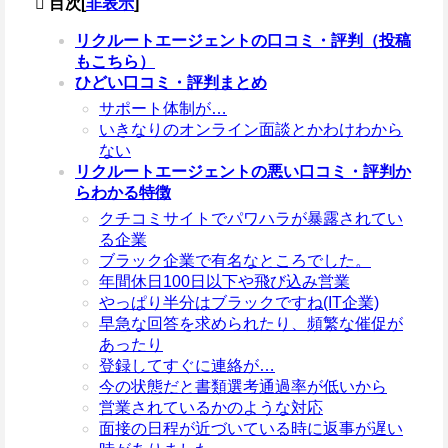
目次
[
非表示
]
リクルートエージェントの口コミ・評判（投稿
もこちら）
ひどい口コミ・評判まとめ
サポート体制が…
いきなりのオンライン面談とかわけわから
ない
リクルートエージェントの悪い口コミ・評判か
らわかる特徴
クチコミサイトでパワハラが暴露されてい
る企業
ブラック企業で有名なところでした。
年間休日100日以下や飛び込み営業
やっぱり半分はブラックですね(IT企業)
早急な回答を求められたり、頻繁な催促が
あったり
登録してすぐに連絡が…
今の状態だと書類選考通過率が低いから
営業されているかのような対応
面接の日程が近づいている時に返事が遅い