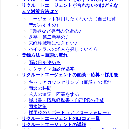
リクルートエージェントが合わないのはどんな
人？対策方法は？
エージェント利用したくない方（自己応募
型がおすすめ）
IT業界など専門の分野の方
既卒・第二新卒の方
未経験職種につきたい方
ハイクラスの求人を探している方
登録方法～面談の流れ
面談日を決める
オンライン面談が基本
リクルートエージェントの面談～応募～採用後
キャリアカウンセリング（面談）の流れ
面談の時間
求人の選定、応募をする
履歴書・職務経歴書・自己PRの作成
面接対策
採用後のサポート（アフターフォロー）
リクルートエージェントの口コミ一覧
リクルートエージェントの詳細