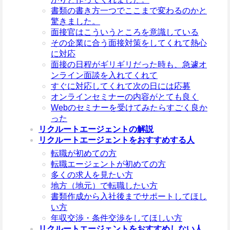
書類の書き方一つでここまで変わるのかと
驚きました。
面接官はこういうところを意識している
その企業に合う面接対策をしてくれて熱心
に対応
面接の日程がギリギリだった時も、急遽オ
ンライン面談を入れてくれて
すぐに対応してくれて次の日には応募
オンラインセミナーの内容がとても良く
Webのセミナーを受けてみたらすごく良か
った
リクルートエージェントの解説
リクルートエージェントをおすすめする人
転職が初めての方
転職エージェントが初めての方
多くの求人を見たい方
地方（地元）で転職したい方
書類作成から入社後までサポートしてほし
い方
年収交渉・条件交渉をしてほしい方
リクルートエージェントをおすすめしない人