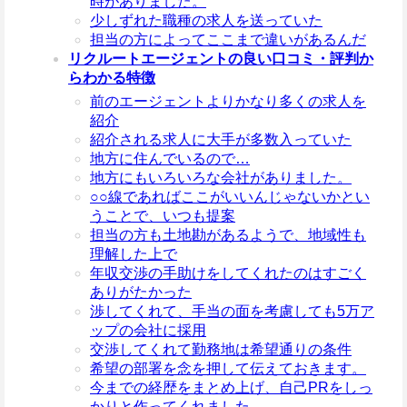
時がありました。
少しずれた職種の求人を送っていた
担当の方によってここまで違いがあるんだ
リクルートエージェントの良い口コミ・評判か
らわかる特徴
前のエージェントよりかなり多くの求人を
紹介
紹介される求人に大手が多数入っていた
地方に住んでいるので…
地方にもいろいろな会社がありました。
○○線であればここがいいんじゃないかとい
うことで、いつも提案
担当の方も土地勘があるようで、地域性も
理解した上で
年収交渉の手助けをしてくれたのはすごく
ありがたかった
渉してくれて、手当の面を考慮しても5万ア
ップの会社に採用
交渉してくれて勤務地は希望通りの条件
希望の部署を念を押して伝えておきます。
今までの経歴をまとめ上げ、自己PRをしっ
かりと作ってくれました。