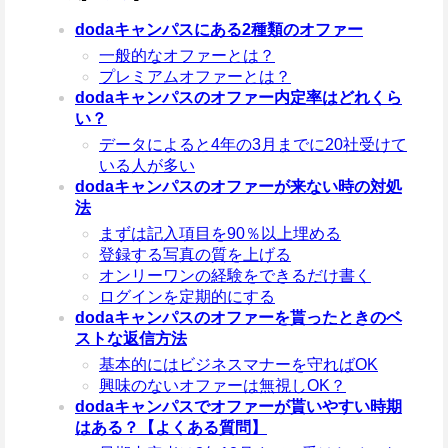
dodaキャンパスにある2種類のオファー
一般的なオファーとは？
プレミアムオファーとは？
dodaキャンパスのオファー内定率はどれくら
い？
データによると4年の3月までに20社受けて
いる人が多い
dodaキャンパスのオファーが来ない時の対処
法
まずは記入項目を90％以上埋める
登録する写真の質を上げる
オンリーワンの経験をできるだけ書く
ログインを定期的にする
dodaキャンパスのオファーを貰ったときのベ
ストな返信方法
基本的にはビジネスマナーを守ればOK
興味のないオファーは無視しOK？
dodaキャンパスでオファーが貰いやすい時期
はある？【よくある質問】