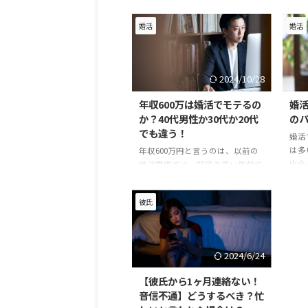
婚活
婚活
2024/10/28
年収600万は婚活でモテるの
婚活
か？40代男性か30代か20代
の
でも違う！
婚活
は多
年収600万円と言うのは、以前の
出会
婚活市場では、評価の高い年収で
ーや
した。 しかし、物価が高くなっ
てい
た今、男性の平均年収は上がって
彼氏
はよ
います。 2015年の男性の平均年収
いる
は「420万円」でしたが、2024年
のか
は「464万円」となっています。
活で
だんだんと男性の平均年収は上が
2024/6/24
よう
っています。 なので、婚活の中で
返さ
も、年収600万だからと言って簡
【彼氏から1ヶ月連絡ない！
活で
単にモテるというのは難しい状況
音信不通】どうするべき？忙
ン 
になっています。 年収600万の男