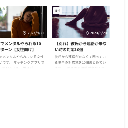
彼氏
2024/9/21
2024/6/24
でメンタルやられる10
【別れ】彼氏から連絡が来な
パターン【女性向け】
い時の対応10選
でメンタルやられている女性
彼氏から連絡が来なくて困ってい
いです。 マッチングアプリで
る場合の対応策を10個まとめてい
っている人も、婚活パーティ
ます。 彼氏から連絡が来なくて
街コン、結婚相談所で出会っ
困っている場合、 別れたいけど連
る人でも精神的に疲れること
絡が来ない！ 別れたいのか知り
くあります。 他の婚活をして
たい！ 別れたくない！ この3つの
人がどんな内容で悩んでいる
パターンがあると思います。 ど
？参考にしてください。 婚
のパターンで連絡が来ていないの
これ以上メンタルが崩れない
か、そして今の彼との状況がどん
に、他の人と同じ失敗を繰り
な状態なのかによっても対応策は
ないようにしましょう。 婚
変わってきます。 別れたくて、
メンタルやられる10のパター
連絡が来ない場合のLINEの送り方
実際に婚活でメンタルがやら
から、 彼氏が別れたいと思ってい