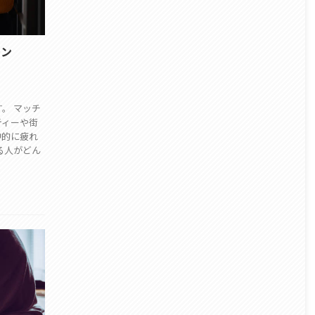
ーン
。 マッチ
ティーや街
神的に疲れ
る人がどん