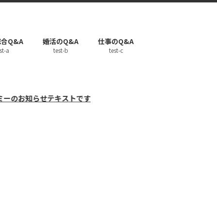
合Q&A
婚活のQ&A
仕事のQ&A
st-a
test-b
test-c
らせテキストです