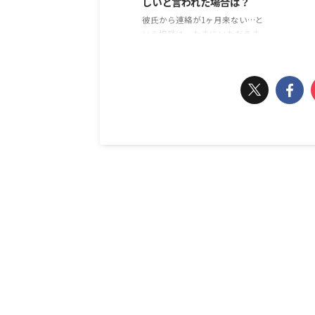
しいと言われた場合は？
れて
性は婚活でモテるのか？ 年収600
彼氏から連絡が1ヶ月来ない…と
ミも
万の男性は婚活でモテるのか？で
いう相談は、たまにいただきま
ンタ
すが、これは年代や地域、そして
す。 1ヶ月全く LINE が来ないとい
以上病
相手の女性が何を ...
う人もいるでしょうし、1ヶ月ろ
くに連絡をしていないというパタ
ーンもあるでしょう。 中には、
何も理由なく連絡がないという人
もいますし、「忙しいから」とい
う理由で連絡がないという方もい
ます。 1ヶ月もの間連絡がないと
いう場合は、パターンによって対
応方法が変わってきます。 「忙
しい」という理由で彼氏から1ヶ
月連絡はない場合 忙しいという
理由で1ヶ月彼氏から連絡が来な
いという場合は、定期的 ...