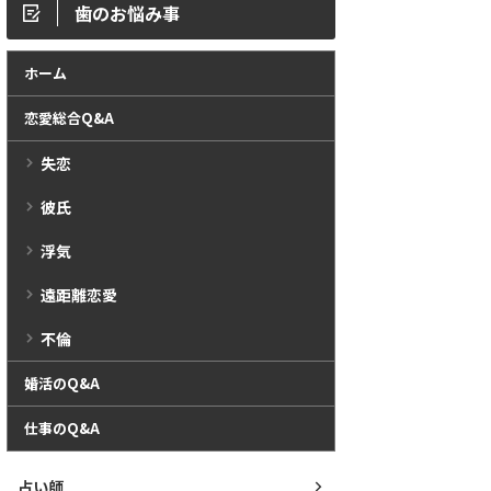
歯のお悩み事
ホーム
恋愛総合Q&A
失恋
彼氏
浮気
遠距離恋愛
不倫
婚活のQ&A
仕事のQ&A
占い師