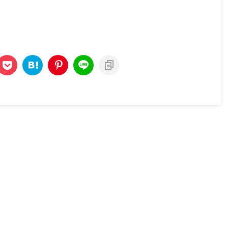
いる人の10のパターンを口コ
るのか知りたい場合、 そして、彼
交えてまとめました。 今、メ
氏から連絡が来ない状態で別れた
ルがやられている人は、これ
く ...
 ...