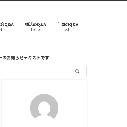
合Q&A
婚活のQ&A
仕事のQ&A
st-a
test-b
test-c
テキストです