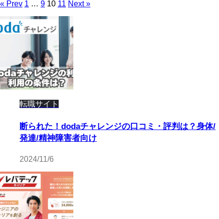
« Prev
1
…
9
10
11
Next »
転職サイト
断られた！dodaチャレンジの口コミ・評判は？身体/
発達/精神障害者向け
2024/11/6