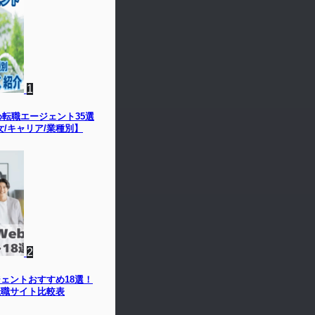
1
め転職エージェント35選
女/キャリア/業種別】
2
ジェントおすすめ18選！
転職サイト比較表