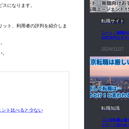
ビスになります。
転職サイト
メリット、利用者の評判を紹介しま
ニート・無職向
20代30代おす
た。
2024/11/27
い。
転職知識
ェント比べると少ない
【上京転職は厳
とけ！と言われ