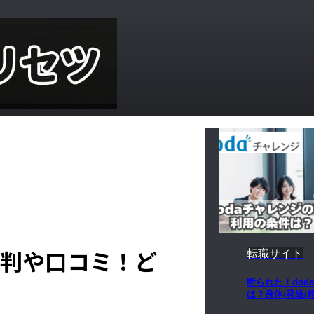
評判や口コミ！ど
転職サイト
断られた！dod
は？身体/発達/