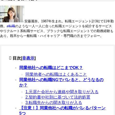
安藤麗奈。1987年生まれ。転職エージェント計3社で11年勤
務。
z転職
のような一人一人に合った転職エージェントを紹介するサービス
やリクルート系転職サービス、ブラックな転職エージェントでの勤務経験も
あり。既卒から一般転職・ハイキャリア・専門職の方までフォロー。
目次
[
非表示
]
同業他社への転職はどこまでOK？
同業他者への転職はよくあること
同業他社への転職NGでバレると、どうなるの
か？
1.元居た会社から連絡や聞き取りが入る
2.契約書や社則に基づいて法的処置
3.転職先からの聞き取りが入る
【注意！】同業他社への転職がバレるパターン
5つ